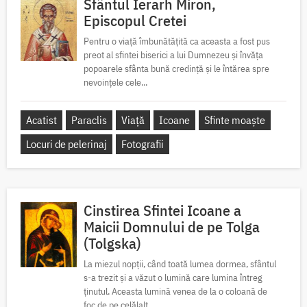
Sfântul Ierarh Miron,
Episcopul Cretei
Pentru o viață îmbunătățită ca aceasta a fost pus
preot al sfintei biserici a lui Dumnezeu și învăța
popoarele sfânta bună credință și le întărea spre
nevoințele cele...
Acatist
Paraclis
Viață
Icoane
Sfinte moaște
Locuri de pelerinaj
Fotografii
Cinstirea Sfintei Icoane a
Maicii Domnului de pe Tolga
(Tolgska)
La miezul nopții, când toată lumea dormea, sfântul
s-a trezit și a văzut o lumină care lumina întreg
ținutul. Aceasta lumină venea de la o coloană de
foc de pe celălalt...