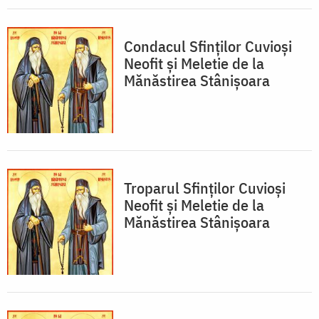
Condacul Sfinţilor Cuvioşi
Neofit şi Meletie de la
Mănăstirea Stânișoara
Troparul Sfinţilor Cuvioşi
Neofit şi Meletie de la
Mănăstirea Stânișoara