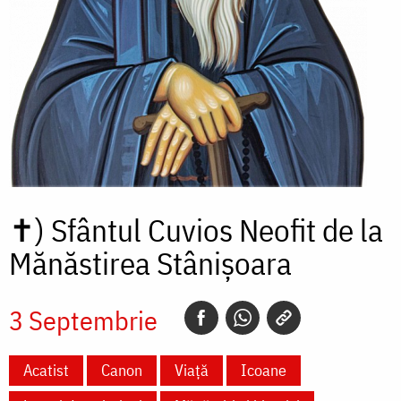
✝)
Sfântul Cuvios Neofit de la
Mănăstirea Stânișoara
3 Septembrie
Acatist
Canon
Viață
Icoane