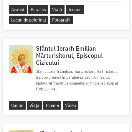
Acatist
Paraclis
Viață
Icoane
Locuri de pelerinaj
Fotografii
Sfântul Ierarh Emilian
Mărturisitorul, Episcopul
Cizicului
Sfântul Ierarh Emilian, mărturisitorul lui Hristos, a
trăit pe vremea împărăției lui Leon Armeanul,
luptătorul împotriva icoanelor, și fiind el episcop al
Cizicului, de...
Canon
Viață
Icoane
Video