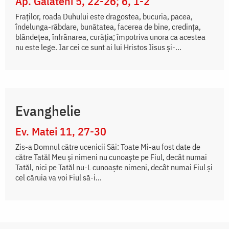
Ap. Galateni 5, 22-26; 6, 1-2
Fraților, roada Duhului este dragostea, bucuria, pacea,
îndelunga-răbdare, bunătatea, facerea de bine, credința,
blândețea, înfrânarea, curăția; împotriva unora ca acestea
nu este lege. Iar cei ce sunt ai lui Hristos Iisus și-...
Evanghelie
Ev. Matei 11, 27-30
Zis-a Domnul către ucenicii Săi: Toate Mi-au fost date de
către Tatăl Meu și nimeni nu cunoaște pe Fiul, decât numai
Tatăl, nici pe Tatăl nu-L cunoaște nimeni, decât numai Fiul și
cel căruia va voi Fiul să-i...