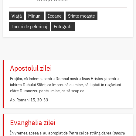
Viață
Minuni
Icoane
Sfinte moaște
Locuri de pelerinaj
Fotografii
Apostolul zilei
Fraților, vă îndemn, pentru Domnul nostru Iisus Hristos și pentru
iubirea Duhului Sfânt, ca împreună cu mine, să luptați în rugăciuni
către Dumnezeu pentru mine, ca să scap de...
Ap. Romani 15, 30-33
Evanghelia zilei
În vremea aceea s-au apropiat de Petru cei ce strâng darea (
pentru