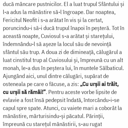
ducă mâncare pustnicilor. El a luat trupul Sfântului și
l-a adus la mănăstire să-l îngroape. Dar noaptea,
Fericitul Neofit i s-a arătat în vis și l­a certat,
poruncindu-i să-i ducă trupul înapoi în peșteră. Tot în
această noapte, Cuviosul s-a arătat și starețului,
îndemnându-l să așeze la locul său de nevoință
sfântul său trup. A doua zi de dimineață, călugărul a
luat cinstitul trup al Cuviosului și, împreună cu un alt
monah, le-a dus în peștera lui, în muntele Sălbaticul.
Ajungând aici, unul dintre călugări, supărat de
osteneala pe care o făcuse, a zis:
„Cu urșii ai trăit,
cu urșii să rămâi!”
. Pentru aceste vorbe lipsite de
evlavie a fost însă pedepsit îndată, întorcându-i-se
capul spre spate. Atunci, cu vaiete mari a coborât la
mănăstire, mărturisindu-și păcatul. Părinții,
împreună cu starețul mănăstirii, s-au rugat