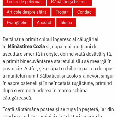
Locuri de pelerinaj
Mănăstiri și biserici
Articole despre sfânt
Tropar
Condac
Evanghelie
Apostol
Slujba
De tânăr a primit chipul îngeresc al călugăriei
în
Mănăstirea Cozia
și, după mai mulți ani de
ascultare smerită în obște, dorind viață desăvârșită,
a primit binecuvântarea starețului său să meargă în
pustnicie. Astfel, și-a săpat o chilie în partea de apus
a muntelui numit Sălbaticul și acolo s-a nevoit singur
în aspre osteneli și în neîncetată rugăciune, primind
după o vreme tunderea în marea schimă
călugărească.
Toată săptămâna postea și se ruga în peșteră, iar din
când în când, în Duminici și sărbători, cobora la