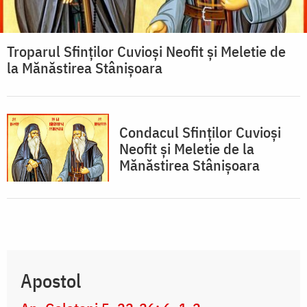
Troparul Sfinţilor Cuvioşi Neofit şi Meletie de
la Mănăstirea Stânișoara
Condacul Sfinţilor Cuvioşi
Neofit şi Meletie de la
Mănăstirea Stânișoara
Apostol