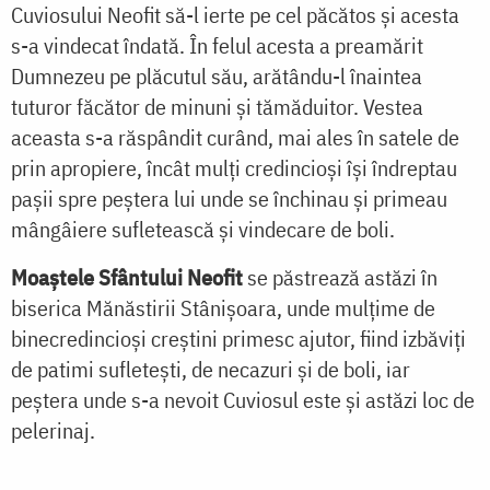
Cuviosului Neofit să-l ierte pe cel păcătos și acesta
s-a vindecat îndată. În felul acesta a preamărit
Dumnezeu pe plăcutul său, arătându-l înaintea
tuturor făcător de minuni și tămăduitor. Vestea
aceasta s-a răspândit curând, mai ales în satele de
prin apropiere, încât mulți credincioși își îndreptau
pașii spre peștera lui unde se închinau și primeau
mângâiere sufletească și vindecare de boli.
Moaștele Sfântului Neofit
se păstrează astăzi în
biserica Mănăstirii Stânișoara, unde mulțime de
binecredincioși creștini primesc ajutor, fiind izbăviți
de patimi sufletești, de necazuri și de boli, iar
peștera unde s-a nevoit Cuviosul este și astăzi loc de
pelerinaj.