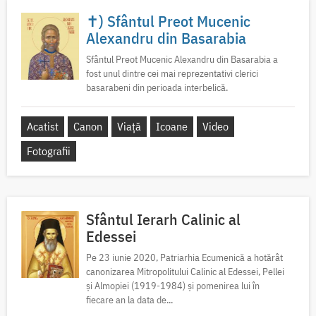
✝) Sfântul Preot Mucenic
Alexandru din Basarabia
Sfântul Preot Mucenic Alexandru din Basarabia a
fost unul dintre cei mai reprezentativi clerici
basarabeni din perioada interbelică.
Acatist
Canon
Viață
Icoane
Video
Fotografii
Sfântul Ierarh Calinic al
Edessei
Pe 23 iunie 2020, Patriarhia Ecumenică a hotărât
canonizarea Mitropolitului Calinic al Edessei, Pellei
și Almopiei (1919-1984) și pomenirea lui în
fiecare an la data de...