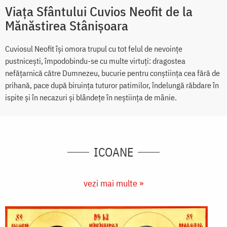
Viața Sfântului Cuvios Neofit de la
Mănăstirea Stânișoara
Cuviosul Neofit își omora trupul cu tot felul de nevoințe
pustnicești, împodobindu-se cu multe virtuți: dragostea
nefățarnică către Dumnezeu, bucurie pentru conștiința cea fără de
prihană, pace după biruința tuturor patimilor, îndelungă răbdare în
ispite și în necazuri și blândețe în neștiința de mânie.
ICOANE
vezi mai multe »