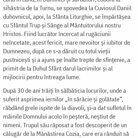
sihăstria de la Turnu, se spovedea la Cuviosul Daniil
duhovnicul, apoi, la Sfânta Liturghie, se împărtășea
cu Sfântul Trup și Sânge al Mântuitorului nostru
Hristos. Fiind lucrător încercat al rugăciunii
neîncetate, acest fericit, mare nevoitor și iubitor de
Dumnezeu, după ce s-a dăruit cu totul vieții
pustnicești și a ajuns pe înalte trepte de sfințenie, a
primit de la Duhul Sfânt darul lacrimilor și al
mijlocirii pentru întreaga lume.
După 30 de ani trăiți în sălbăticia locurilor, unde a
suferit asprimea iernilor „în sărăcie și golătate”,
răbdând grele ispite de la diavoli, și-a dat sufletul în
mâinile Domnului acolo în peșteră, neștiut de
nimeni. Trupul său răposat a fost descoperit de un
călugăr de la Mănăstirea Cozia, care era rânduit să