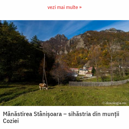
vezi mai multe »
Mănăstirea Stânișoara – sihăstria din munții
Coziei