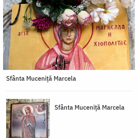
Sfânta Muceniță Marcela
Sfânta Muceniță Marcela