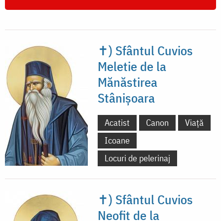
✝) Sfântul Cuvios
Meletie de la
Mănăstirea
Stânișoara
Acatist
Canon
Viață
Icoane
Locuri de pelerinaj
✝) Sfântul Cuvios
Neofit de la