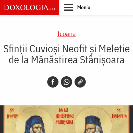
Skip
Meniu
to
main
Main
content
navigation
Icoane
Sfinții Cuvioși Neofit și Meletie
de la Mănăstirea Stânișoara