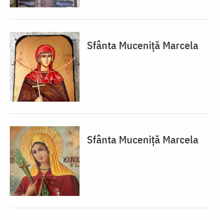
Sfânta Muceniță Marcela
Sfânta Muceniță Marcela