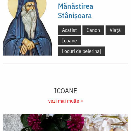
Mănăstirea
Stânișoara
Acatist
Canon
Viață
Icoane
Locuri de pelerinaj
ICOANE
vezi mai multe »