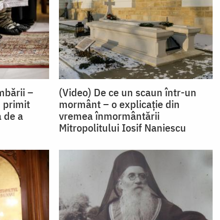
bării –
(Video) De ce un scaun într-un
 primit
mormânt – o explicație din
 de a
vremea înmormântării
Mitropolitului Iosif Naniescu