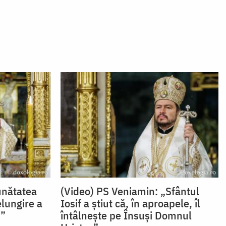
unătatea
(Video) PS Veniamin: „Sfântul
elungire a
Iosif a știut că, în aproapele, îl
u”
întâlnește pe Însuși Domnul