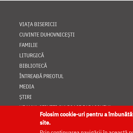
VIAȚA BISERICII
CUVINTE DUHOVNICEȘTI
FAMILIE
LITURGICĂ
BIBLIOTECĂ
ÎNTREABĂ PREOTUL
MEDIA
ȘTIRI
HRAMUL SFINTEI CUVIOASE PARASCHEVA
Folosim cookie-uri pentru a îmbunăt
site.
Prin continuarea navigării în această p