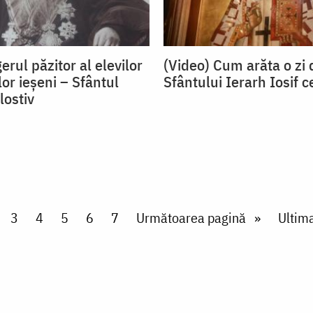
erul păzitor al elevilor
(Video) Cum arăta o zi 
lor ieșeni – Sfântul
Sfântului Ierarh Iosif c
lostiv
 page
ge
Page
3
Page
4
Page
5
Page
6
Page
7
Next page
Următoarea pagină
Last 
Ultim