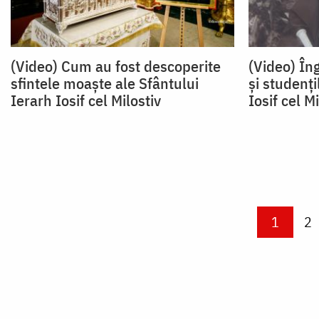
(Video) Cum au fost descoperite
(Video) Îng
sfintele moaște ale Sfântului
și studenți
Ierarh Iosif cel Milostiv
Iosif cel Mi
Paginare
Current
1
Pa
2