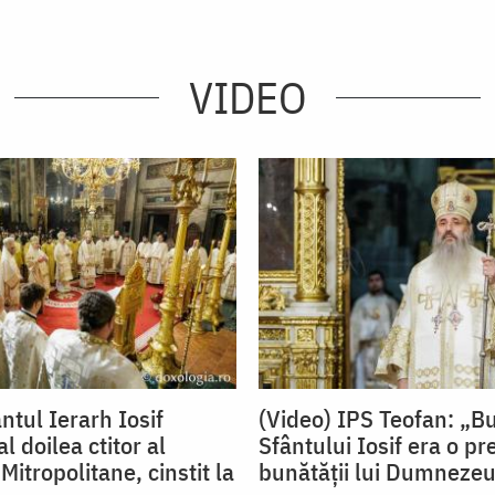
VIDEO
ntul Ierarh Iosif
(Video) IPS Teofan: „B
l doilea ctitor al
Sfântului Iosif era o pr
Mitropolitane, cinstit la
bunătății lui Dumneze