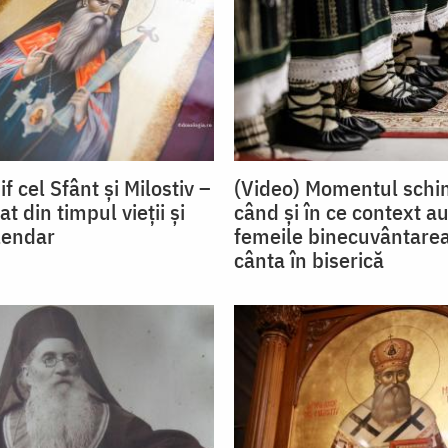
if cel Sfânt și Milostiv –
(Video) Momentul schim
 din timpul vieții și
când și în ce context au
lendar
femeile binecuvântarea
cânta în biserică