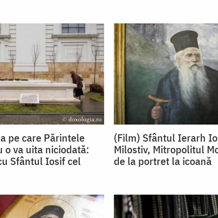
ua pe care Părintele
(Film) Sfântul Ierarh Io
 o va uita niciodată:
Milostiv, Mitropolitul M
cu Sfântul Iosif cel
de la portret la icoană