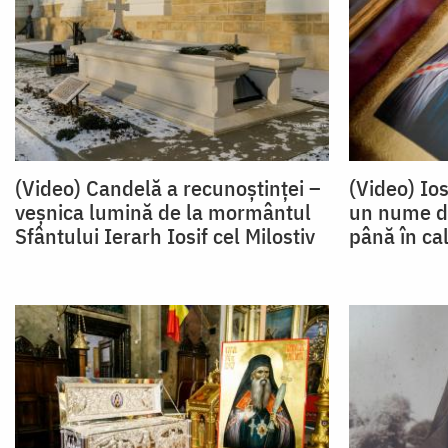
(Video) Candelă a recunoștinței –
(Video) Ios
veșnica lumină de la mormântul
un nume dat
Sfântului Ierarh Iosif cel Milostiv
până în ca