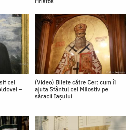
Hristos”
sif cel
(Video) Bilete către Cer: cum îi
oldovei –
ajuta Sfântul cel Milostiv pe
săracii Iașului