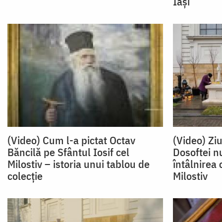
Iași
(Video) Cum l-a pictat Octav
(Video) Zi
Băncilă pe Sfântul Iosif cel
Dosoftei nu
Milostiv – istoria unui tablou de
întâlnirea 
colecție
Milostiv