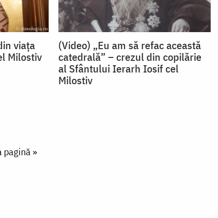
din viața
(Video) „Eu am să refac această
el Milostiv
catedrală” – crezul din copilărie
al Sfântului Ierarh Iosif cel
Milostiv
page
a pagină »