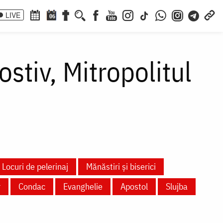
LIVE
06
ostiv, Mitropolitul
Locuri de pelerinaj
Mănăstiri și biserici
r
Condac
Evanghelie
Apostol
Slujba