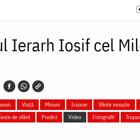
l Ierarh Iosif cel Mil
anon
Viață
Minuni
Icoane
Sfinte moaște
Texte de sfânt
Predici
Video
Fotografii
Tropa