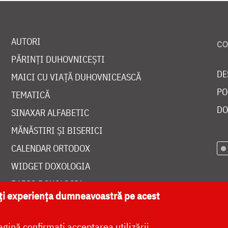
AUTORI
PĂRINȚI DUHOVNICEȘTI
DE
MAICI CU VIAȚĂ DUHOVNICEASCĂ
PO
TEMATICĂ
DO
SINAXAR ALFABETIC
MĂNĂSTIRI ȘI BISERICI
CALENDAR ORTODOX
WIDGET DOXOLOGIA
RADIO DOXOLOGIA
ăți experiența dumneavoastră pe acest
agină confirmați acceptarea utilizării