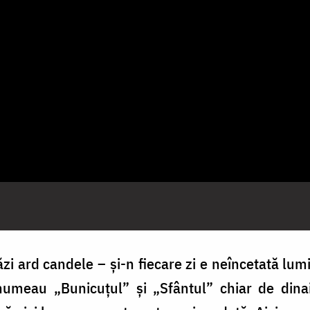
i ard candele – și-n fiecare zi e neîncetată lumi
numeau „Bunicuțul” și „Sfântul” chiar de dina