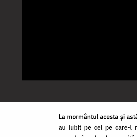
La mormântul acesta și astăz
au iubit pe cel pe care-l 