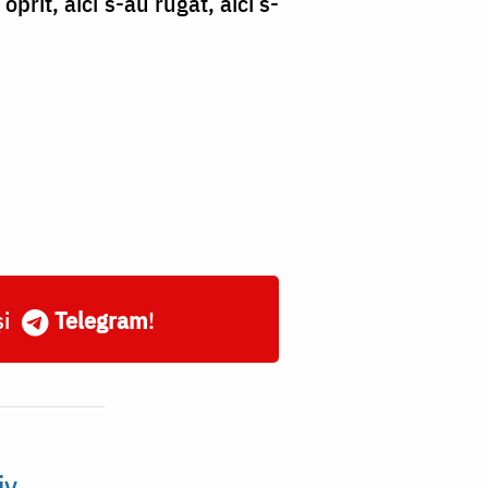
prit, aici s-au rugat, aici s-
și
Telegram
!
iv,