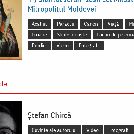
Mitropolitul Moldovei
Acatist
Paraclis
Canon
Viață
Mi
Icoane
Sfinte moaște
Locuri de pelerin
Predici
Video
Fotografii
 de
Ștefan Chircă
Cuvinte ale autorului
Video
Fotografii