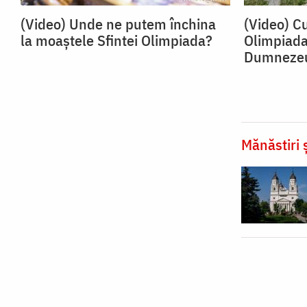
(Video) Unde ne putem închina
(Video) C
la moaștele Sfintei Olimpiada?
Olimpiada
Dumneze
Mănăstiri ș