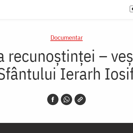
Documentar
a recunoștinței – veș
ântului Ierarh Iosif