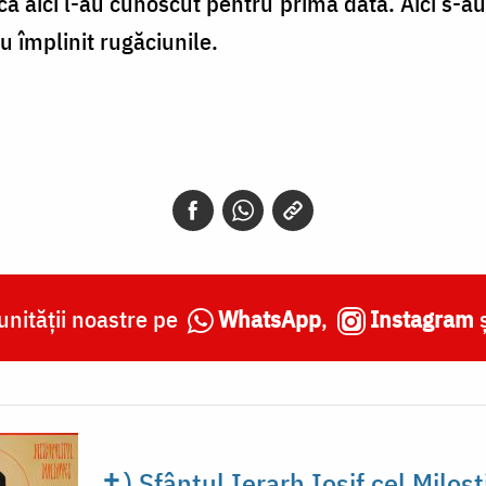
 aici l-au cunoscut pentru prima dată. Aici s-au o
-au împlinit rugăciunile.
nității noastre pe
WhatsApp
,
Instagram
✝) Sfântul Ierarh Iosif cel Milost