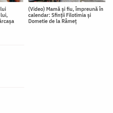
lui
(Video) Mamă și fiu, împreună în
lui,
calendar: Sfinții Filotimia și
ărcașa
Dometie de la Râmeț