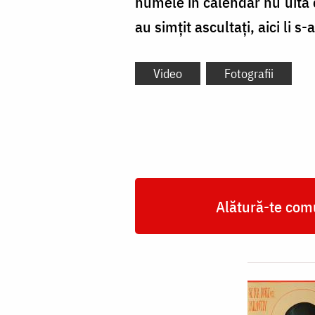
numele în calendar nu uită că
au simțit ascultați, aici li s
Video
Fotografii
Alătură-te comu