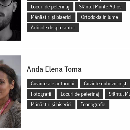
Locuri de pelerinaj
Sfântul Munte Athos
Mănăstiri și biserici
Ortodoxia în lume
Articole despre autor
Anda Elena Toma
Cuvinte ale autorului
Cuvinte duhovnicești
Fotografii
Locuri de pelerinaj
Sfântul M
Mănăstiri și biserici
Iconografie