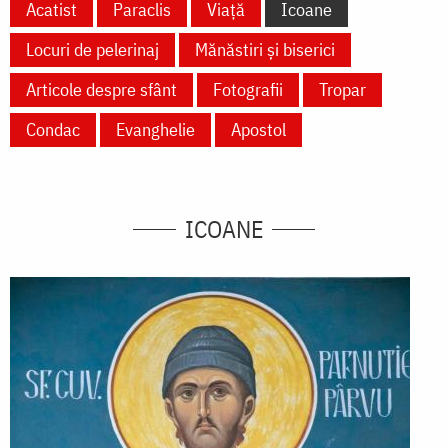
Acatist
Paraclis
Viață
Icoane
Locuri de pelerinaj
Mănăstiri și biserici
Articole despre sfânt
Fotografii
Tropar
Condac
Evanghelie
Apostol
ICOANE