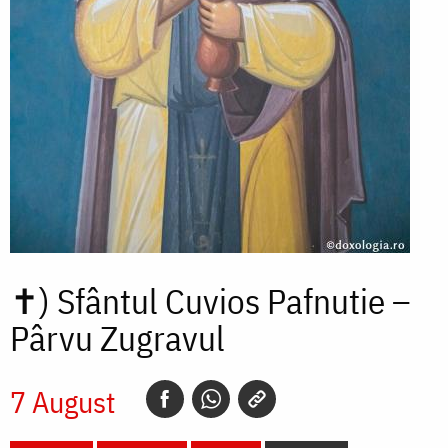
✝)
Sfântul Cuvios Pafnutie –
Pârvu Zugravul
7 August