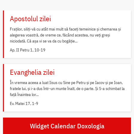
Apostolul zilei
Fraților, siliți-vă cu atât mai mult să faceți temeinice și chemarea și
alegerea voastră, de vreme ce, făcând acestea, nu veți greși
niciodată. Că așa vi se va da cu bogăție...
Ap. II Petru 1, 10-19
Evanghelia zilei
În vremea aceea a luat Iisus cu Sine pe Petru și pe Iacov și pe Ioan,
fratele lui, și i-a dus într-un munte înalt, de o parte. Și S-a schimbat la
față înaintea lor...
Ev. Matei 17, 1-9
Widget Calendar Doxologia