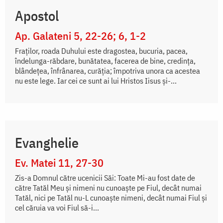
Apostol
Ap. Galateni 5, 22-26; 6, 1-2
Fraților, roada Duhului este dragostea, bucuria, pacea,
îndelunga-răbdare, bunătatea, facerea de bine, credința,
blândețea, înfrânarea, curăția; împotriva unora ca acestea
nu este lege. Iar cei ce sunt ai lui Hristos Iisus și-...
Evanghelie
Ev. Matei 11, 27-30
Zis-a Domnul către ucenicii Săi: Toate Mi-au fost date de
către Tatăl Meu și nimeni nu cunoaște pe Fiul, decât numai
Tatăl, nici pe Tatăl nu-L cunoaște nimeni, decât numai Fiul și
cel căruia va voi Fiul să-i...