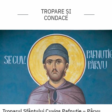
TROPARE ȘI
CONDACE
Troparul Sfântului Cuvios Pafnutie – Pârvu