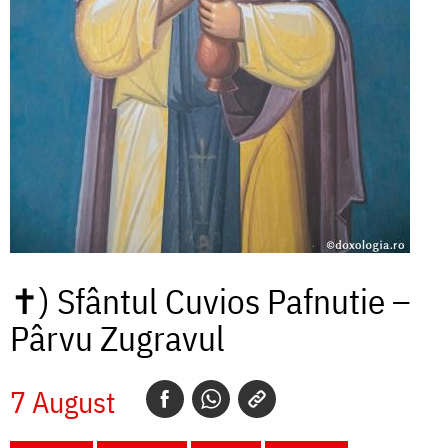
✝)
Sfântul Cuvios Pafnutie –
Pârvu Zugravul
7 August