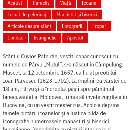
Acatist
Paraclis
Viață
Icoane
Locuri de pelerinaj
Mănăstiri și biserici
Articole despre sfânt
Fotografii
Tropar
Condac
Evanghelie
Apostol
Sfântul Cuvios Pafnutie, vestit iconar cunoscut cu
numele de Pârvu „Mutul”, s-a născut în Câmpulung
Muscel, la 12 octombrie 1657, ca fiu al preotului
Ioan Pârvescu (1623-1702). La împlinirea vârstei de
18 ani, Pârvu și-a îndreptat paşii spre pământul
binecuvântat al Moldovei, trimis să înveţe zugrăvia în
Bucovina, cu un vestit meșter rus. Acolo a deprins
tainele pictării icoanelor și a luat ca pildă de
iconografie numeroasele mănăstiri și biserici
bucovinene, împodobite cu picturi interioare și