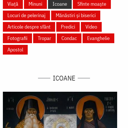
Viață
Minuni
Icoane
Sfinte moaște
Locuri de pelerinaj
Mănăstiri și biserici
Articole despre sfânt
Predici
Video
Fotografii
Tropar
Condac
Evanghelie
Apostol
ICOANE