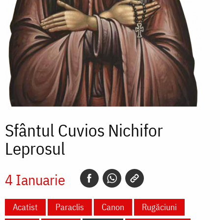
Sfântul Cuvios Nichifor
Leprosul
4 Ianuarie
Acatist
Paraclis
Canon
Rugăciuni