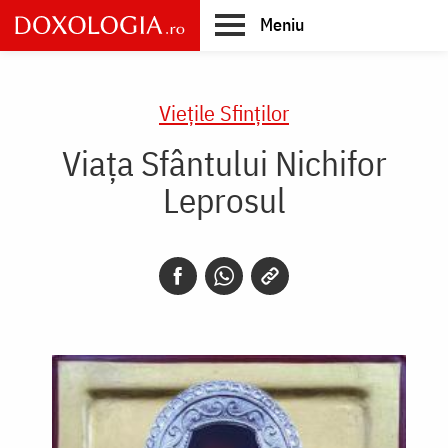
Skip
Meniu
to
main
Main
content
navigation
Vieţile Sfinţilor
Viața Sfântului Nichifor
Leprosul