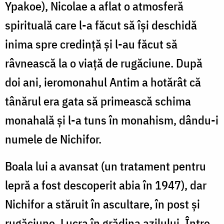
Ypakoe), Nicolae a aflat o atmosferă
spirituală care l-a făcut să își deschidă
inima spre credință și l-au făcut să
râvnească la o viață de rugăciune. După
doi ani, ieromonahul Antim a hotărât că
tânărul era gata să primească schima
monahală și l-a tuns în monahism, dându-i
numele de Nichifor.
Boala lui a avansat (un tratament pentru
lepră a fost descoperit abia în 1947), dar
Nichifor a stăruit în ascultare, în post și
rugăciune. Lucra în grădina azilului. Între