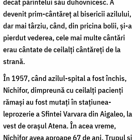
decât părintelui său duhovnicesc. A
devenit prim-cântăreț al bisericii azilului,
dar mai târziu, când, din pricina bolii, și-a
pierdut vederea, cele mai multe cântări
erau cântate de ceilalți cântăreți de la
strană.
În 1957, când azilul-spital a fost închis,
Nichifor, dimpreună cu ceilalți pacienți
rămași au fost mutați în stațiunea-
leprozerie a Sfintei Varvara din Aigaleo, la
vest de orașul Atena. În acea vreme,
Nichifor avea aproape 67 de ani. Trupul și