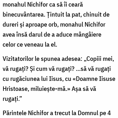
monahul Nichifor ca să îi ceară
binecuvântarea. Țintuit la pat, chinuit de
dureri și aproape orb, monahul Nichifor
avea însă darul de a aduce mângâiere
celor ce veneau la el.
Vizitatorilor le spunea adesea: „Copiii mei,
vă rugați? Și cum vă rugați? ...să vă rugați
cu rugăciunea lui Iisus, cu «Doamne Iisuse
Hristoase, miluiește-mă.» Așa să vă
rugați.”
Părintele Nichifor a trecut la Domnul pe 4