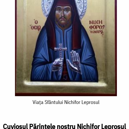
Viața
Viața Sfântului Nichifor Leprosul
Sfântului
Nichifor
Cuviosul Părintele nostru Nichifor Leprosul