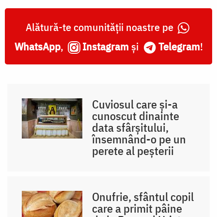
Alătură-te comunității noastre pe
WhatsApp
,
Instagram
și
Telegram
!
Cuviosul care și-a
cunoscut dinainte
data sfârșitului,
însemnând-o pe un
perete al peșterii
Onufrie, sfântul copil
care a primit pâine