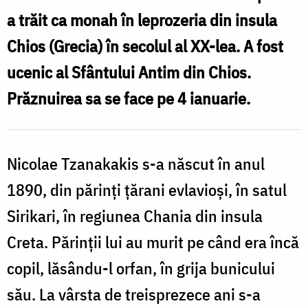
Leprosul
a trăit ca monah în leprozeria din insula
Chios (Grecia) în secolul al XX-lea. A fost
ucenic al Sfântului Antim din Chios.
Prăznuirea sa se face pe 4 ianuarie.
Nicolae Tzanakakis s-a născut în anul
1890, din părinți țărani evlavioși, în satul
Sirikari, în regiunea Chania din insula
Creta. Părinții lui au murit pe când era încă
copil, lăsându-l orfan, în grija bunicului
său. La vârsta de treisprezece ani s-a