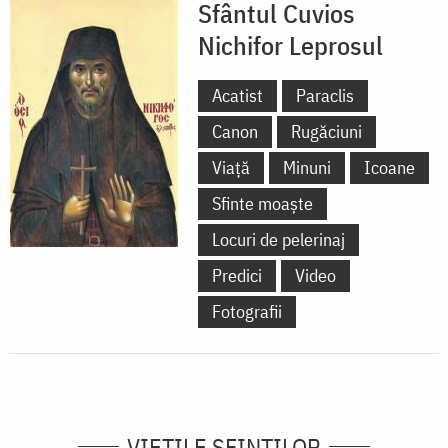
Sfântul Cuvios
Nichifor Leprosul
Acatist
Paraclis
Canon
Rugăciuni
Viață
Minuni
Icoane
Sfinte moaște
Locuri de pelerinaj
Predici
Video
Fotografii
VIEŢILE SFINŢILOR