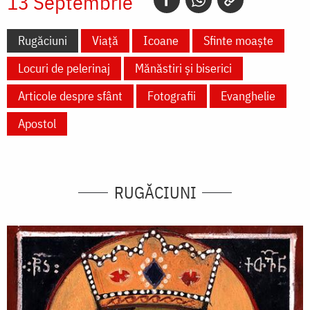
13 Septembrie
Rugăciuni
Viață
Icoane
Sfinte moaște
Locuri de pelerinaj
Mănăstiri și biserici
Articole despre sfânt
Fotografii
Evanghelie
Apostol
RUGĂCIUNI