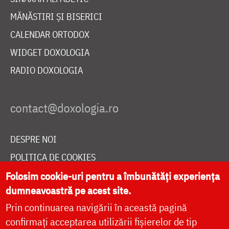
MĂNĂSTIRI ȘI BISERICI
CALENDAR ORTODOX
WIDGET DOXOLOGIA
RADIO DOXOLOGIA
DESPRE NOI
POLITICA DE COOKIES
DONEAZĂ ONLINE PENTRU CATEDRALA NAȚIONALĂ
Folosim cookie-uri pentru a îmbunătăți experiența
dumneavoastră pe acest site.
Prin continuarea navigării în această pagină
LIVE
confirmați acceptarea utilizării fișierelor de tip