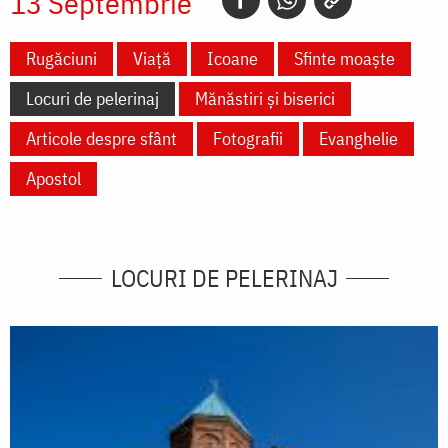
13 Septembrie
Rugăciuni
Viață
Icoane
Sfinte moaște
Locuri de pelerinaj
Mănăstiri și biserici
Articole despre sfânt
Fotografii
Evanghelie
Apostol
LOCURI DE PELERINAJ