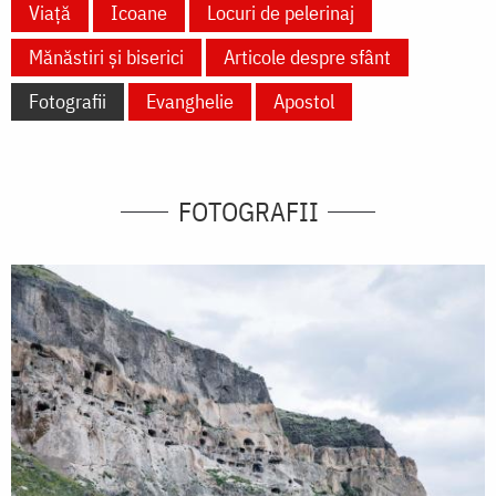
Viață
Icoane
Locuri de pelerinaj
Mănăstiri și biserici
Articole despre sfânt
Fotografii
Evanghelie
Apostol
FOTOGRAFII