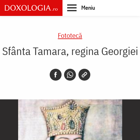
Skip
Meniu
to
main
Main
content
navigation
Fototecă
Sfânta Tamara, regina Georgiei