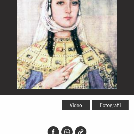
Sfânta
Tamara,
Video
Fotografii
regina
Georgiei