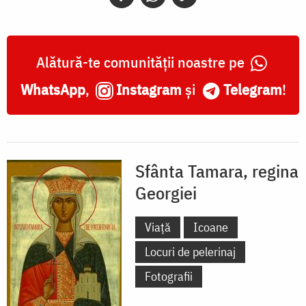
Alătură-te comunității noastre pe
WhatsApp
,
Instagram
și
Telegram
!
Sfânta Tamara, regina
Georgiei
Viață
Icoane
Locuri de pelerinaj
Fotografii