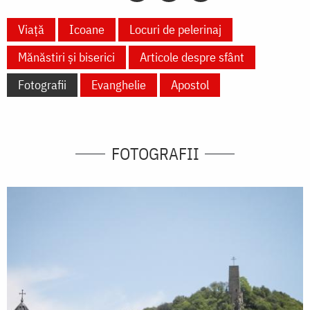
Viață
Icoane
Locuri de pelerinaj
Mănăstiri și biserici
Articole despre sfânt
Fotografii
Evanghelie
Apostol
FOTOGRAFII