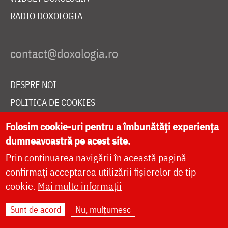
RADIO DOXOLOGIA
DESPRE NOI
POLITICA DE COOKIES
DONEAZĂ ONLINE PENTRU CATEDRALA NAȚIONALĂ
Folosim cookie-uri pentru a îmbunătăți experiența
dumneavoastră pe acest site.
Prin continuarea navigării în această pagină
LIVE
confirmați acceptarea utilizării fișierelor de tip
cookie.
Mai multe informații
Site dezvoltat de
DOXOLOGIA MEDIA
,
Sunt de acord
Nu, mulțumesc
Arhiepiscopia Iașilor | ©
doxologia.ro