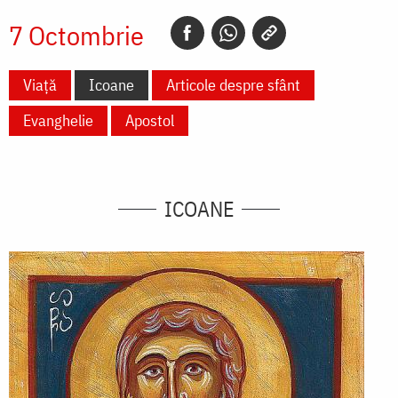
7 Octombrie
Viață
Icoane
Articole despre sfânt
Evanghelie
Apostol
ICOANE