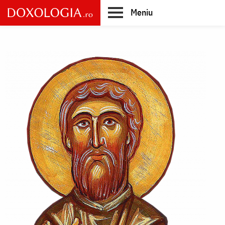
Skip
Meniu
to
main
Main
content
navigation