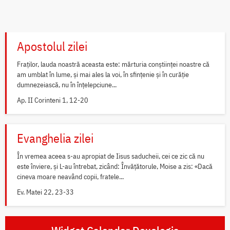
Apostolul zilei
Fraților, lauda noastră aceasta este: mărturia conștiinței noastre că
am umblat în lume, și mai ales la voi, în sfințenie și în curăție
dumnezeiască, nu în înțelepciune...
Ap. II Corinteni 1, 12-20
Evanghelia zilei
În vremea aceea s-au apropiat de Iisus saducheii, cei ce zic că nu
este înviere, și L-au întrebat, zicând: Învățătorule, Moise a zis: «Dacă
cineva moare neavând copii, fratele...
Ev. Matei 22, 23-33