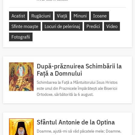
Acatist
Rugăciuni
Viață
Minuni
Icoane
Sfinte moaște
Locuri de pelerinaj
Predici
Video
Fotografii
După-prăznuirea Schimbării la
Față a Domnului
Schimbarea la Față a Mântuitorului Iisus Hristos
este unul din Praznicele împărătești ale Bisericii
Ortodoxe, sărbătorită la 6 august.
Sfântul Antonie de la Optina
Doamne, ajută-mi să văd păcatele mele; Doamne,