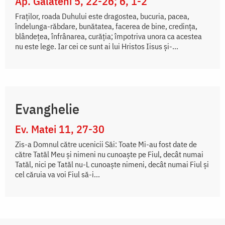
Ap. Galateni 5, 22-26; 6, 1-2
Fraților, roada Duhului este dragostea, bucuria, pacea,
îndelunga-răbdare, bunătatea, facerea de bine, credința,
blândețea, înfrânarea, curăția; împotriva unora ca acestea
nu este lege. Iar cei ce sunt ai lui Hristos Iisus și-...
Evanghelie
Ev. Matei 11, 27-30
Zis-a Domnul către ucenicii Săi: Toate Mi-au fost date de
către Tatăl Meu și nimeni nu cunoaște pe Fiul, decât numai
Tatăl, nici pe Tatăl nu-L cunoaște nimeni, decât numai Fiul și
cel căruia va voi Fiul să-i...