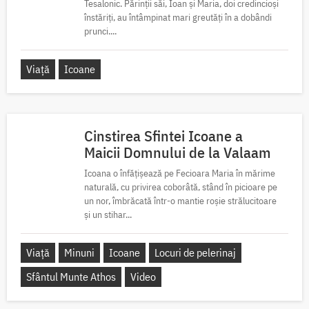
Tesalonic. Părinții săi, Ioan și Maria, doi credincioși
înstăriți, au întâmpinat mari greutăți în a dobândi
prunci....
Viață
Icoane
Cinstirea Sfintei Icoane a
Maicii Domnului de la Valaam
Icoana o înfățișează pe Fecioara Maria în mărime
naturală, cu privirea coborâtă, stând în picioare pe
un nor, îmbrăcată într-o mantie roșie strălucitoare
și un stihar...
Viață
Minuni
Icoane
Locuri de pelerinaj
Sfântul Munte Athos
Video