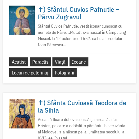
✝) Sfântul Cuvios Pafnutie –
Pârvu Zugravul
Sfântul Cuvios Pafnutie, vestit iconar cunoscut cu
numele de Pârvu „Mutul”, s-a născut în Câmpulung
Muscel, la 12 octombrie 1657, ca fiu al preotului
Ioan Pârvescu...
Acatist
Paraclis
Viață
Icoane
Locuri de pelerinaj
Fotografii
✝) Sfânta Cuvioasă Teodora de
la Sihla
Această floare duhovnicească și mireasă a lui
Hristos, pe care a odrăslit-o pământul binecuvântat
al Moldovei, s-a născut pe la jumătatea secolului al
XVII-lea, în satul...