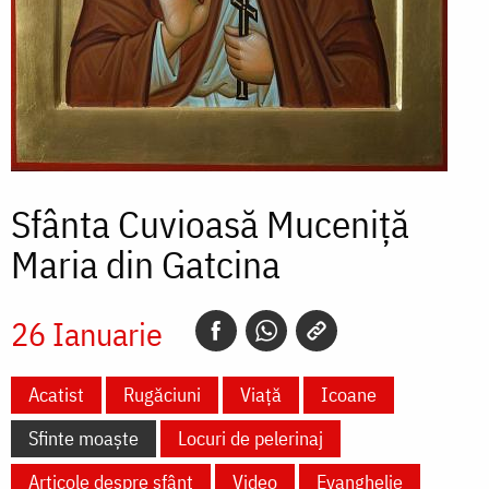
Sfânta Cuvioasă Muceniță
Maria din Gatcina
26 Ianuarie
Acatist
Rugăciuni
Viață
Icoane
Sfinte moaște
Locuri de pelerinaj
Articole despre sfânt
Video
Evanghelie