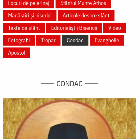
Locuri de pelerinaj
Sfântul Munte Athos
Mănăstiri și biserici
Articole despre sfânt
Texte de sfânt
Editorialiștii Bisericii
Video
Fotografii
Tropar
Condac
Evanghelie
Apostol
CONDAC