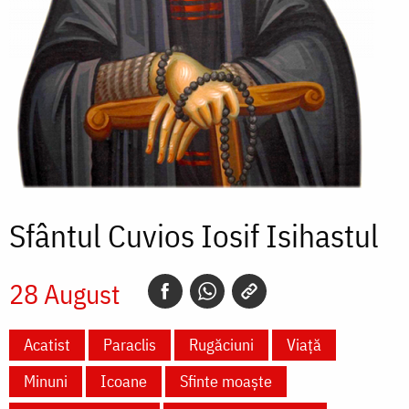
Sfântul Cuvios Iosif Isihastul
28 August
Acatist
Paraclis
Rugăciuni
Viață
Minuni
Icoane
Sfinte moaște