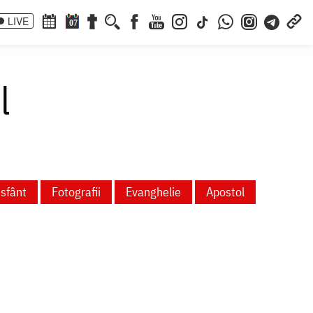
LIVE
07
l
 sfânt
Fotografii
Evanghelie
Apostol