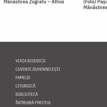
Mănăstirea Zografu – Athos
(Foto) Pași
Mănăstirea
VIAȚA BISERICII
CUVINTE DUHOVNICEȘTI
FAMILIE
LITURGICĂ
BIBLIOTECĂ
ÎNTREABĂ PREOTUL