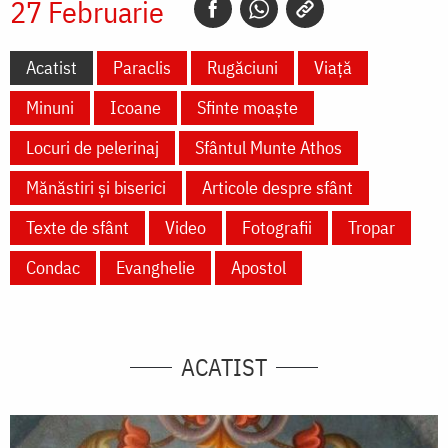
27 Februarie
Acatist
Paraclis
Rugăciuni
Viață
Minuni
Icoane
Sfinte moaște
Locuri de pelerinaj
Sfântul Munte Athos
Mănăstiri și biserici
Articole despre sfânt
Texte de sfânt
Video
Fotografii
Tropar
Condac
Evanghelie
Apostol
ACATIST