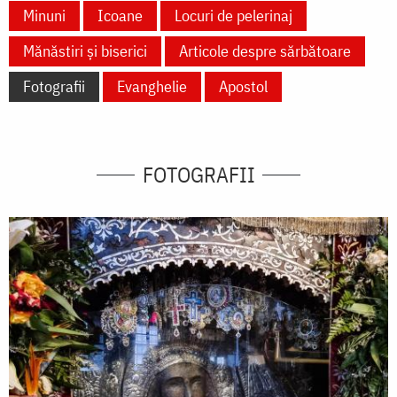
Minuni
Icoane
Locuri de pelerinaj
Mănăstiri și biserici
Articole despre sărbătoare
Fotografii
Evanghelie
Apostol
FOTOGRAFII