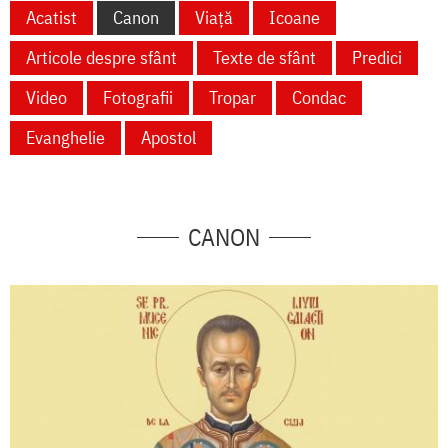
Acatist
Canon
Viață
Icoane
Articole despre sfânt
Texte de sfânt
Predici
Video
Fotografii
Tropar
Condac
Evanghelie
Apostol
CANON