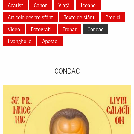
Acatist
Canon
Viață
Icoane
Articole despre sfânt
Texte de sfânt
Predici
Video
Fotografii
Tropar
Condac
Evanghelie
Apostol
CONDAC