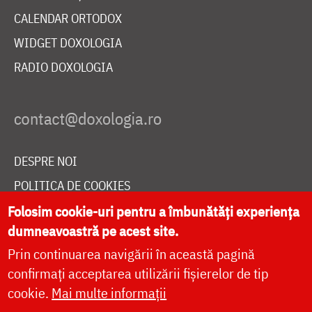
CALENDAR ORTODOX
WIDGET DOXOLOGIA
RADIO DOXOLOGIA
DESPRE NOI
POLITICA DE COOKIES
DONEAZĂ ONLINE PENTRU CATEDRALA NAȚIONALĂ
Folosim cookie-uri pentru a îmbunătăți experiența
dumneavoastră pe acest site.
Prin continuarea navigării în această pagină
LIVE
confirmați acceptarea utilizării fișierelor de tip
cookie.
Mai multe informații