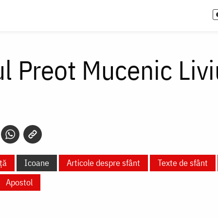
l Preot Mucenic Livi
ță
Icoane
Articole despre sfânt
Texte de sfânt
Apostol