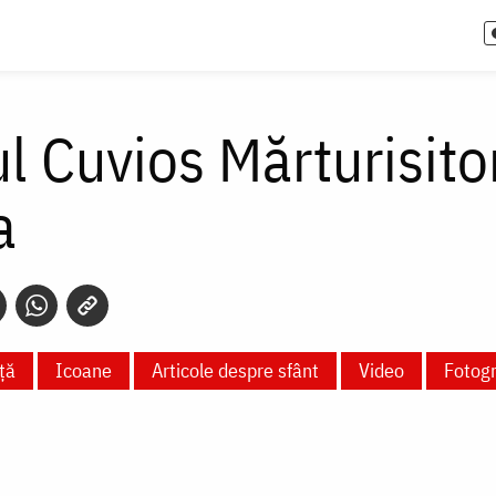
l Cuvios Mărturisitor
a
ță
Icoane
Articole despre sfânt
Video
Fotogr