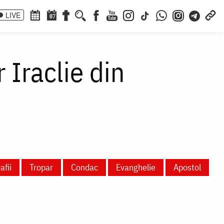
LIVE
07
 Iraclie din
afii
Tropar
Condac
Evanghelie
Apostol