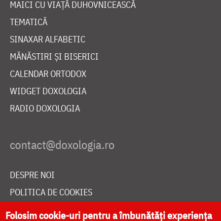
MAICI CU VIAȚĂ DUHOVNICEASCĂ
TEMATICĂ
SINAXAR ALFABETIC
MĂNĂSTIRI ȘI BISERICI
CALENDAR ORTODOX
WIDGET DOXOLOGIA
RADIO DOXOLOGIA
DESPRE NOI
POLITICA DE COOKIES
DONEAZĂ ONLINE PENTRU CATEDRALA NAȚIONALĂ
Folosim cookie-uri pentru a îmbunătăți experiența