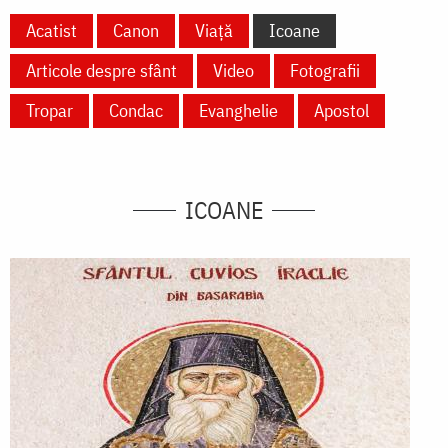
Acatist
Canon
Viață
Icoane
Articole despre sfânt
Video
Fotografii
Tropar
Condac
Evanghelie
Apostol
ICOANE