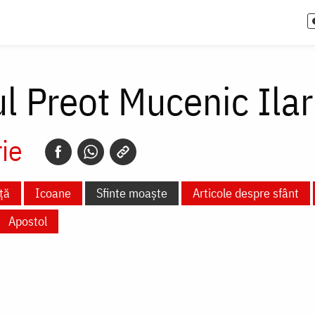
ul Preot Mucenic Ilar
ie
ță
Icoane
Sfinte moaște
Articole despre sfânt
Apostol