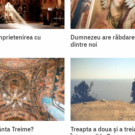
mprietenirea cu
Dumnezeu are răbdare 
u
dintre noi
ânta Treime?
Treapta a doua și a trei