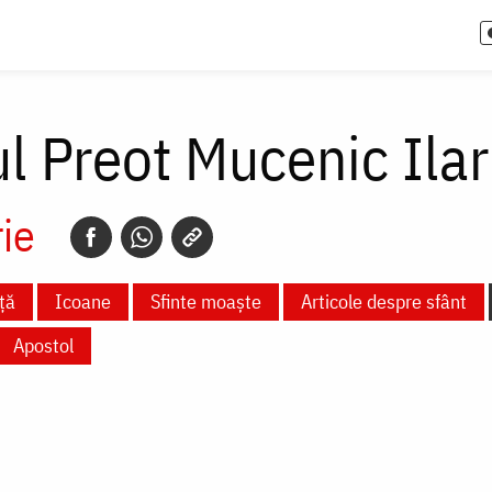
ul Preot Mucenic Ilar
ie
ță
Icoane
Sfinte moaște
Articole despre sfânt
Apostol