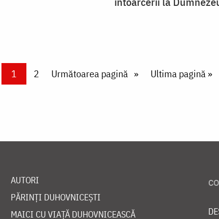
întoarcerii la Dumneze
Current page
1
Page
2
Next page
Următoarea pagină
Last page
Ultima pagină »
AUTORI
PĂRINȚI DUHOVNICEȘTI
DE
MAICI CU VIAȚĂ DUHOVNICEASCĂ