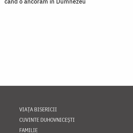
când o ancorăm în Dumnezeu
Paginare
VIAȚA BISERICII
CUVINTE DUHOVNICEȘTI
FAMILIE