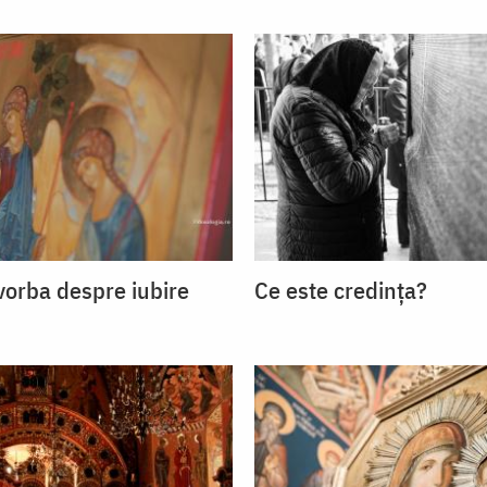
 vorba despre iubire
Ce este credința?