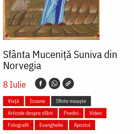
Sfânta Muceniță Suniva din
Norvegia
8 Iulie
Viață
Icoane
Sfinte moaște
Articole despre sfânt
Predici
Video
Fotografii
Evanghelie
Apostol