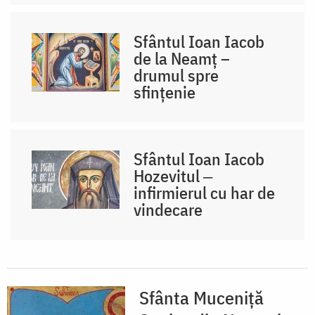
Sfântul Ioan Iacob
de la Neamț –
drumul spre
sfințenie
Sfântul Ioan Iacob
Hozevitul ‒
infirmierul cu har de
vindecare
Sfânta Muceniță