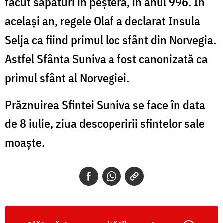
făcut săpături în peșteră, în anul 996. În
același an, regele Olaf a declarat Insula
Selja ca fiind primul loc sfânt din Norvegia.
Astfel
Sfânta Suniva a fost canonizată ca
primul sfânt al Norvegiei.
Prăznuirea Sfintei Suniva se face în data
de 8 iulie, ziua descoperirii sfintelor sale
moaște.