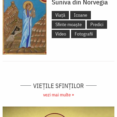
Suniva din Norvegia
Viață
Icoane
Sfinte moaște
Predici
Video
Fotografii
VIEŢILE SFINŢILOR
vezi mai multe »