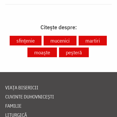
Citește despre:
sfințenie
mucenici
martiri
moaște
peșteră
VIAȚA BISERICII
CUVINTE DUHOVNICEȘTI
FAMILIE
LITURGICĂ