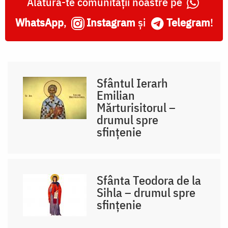
Alătură-te comunității noastre pe
WhatsApp
,
Instagram
și
Telegram
!
Sfântul Ierarh
Emilian
Mărturisitorul –
drumul spre
sfințenie
Sfânta Teodora de la
Sihla – drumul spre
sfințenie