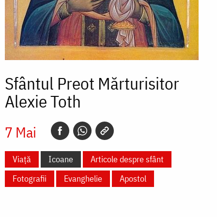
Sfântul Preot Mărturisitor
Alexie Toth
7 Mai
Viață
Icoane
Articole despre sfânt
Fotografii
Evanghelie
Apostol