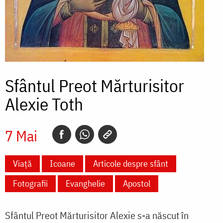
Sfântul Preot Mărturisitor
Alexie Toth
7 Mai
Viață
Icoane
Articole despre sfânt
Fotografii
Evanghelie
Apostol
Sfântul Preot Mărturisitor Alexie s-a născut în