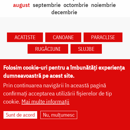
august
septembrie
octombrie
noiembrie
decembrie
ACATISTE
CANOANE
PARACLISE
RUGĂCIUNI
SLUJBE
Folosim cookie-uri pentru a îmbunătăți experiența
dumneavoastră pe acest site.
Prin continuarea navigării în această pagină
Caută în calendar după dată
confirmați acceptarea utilizării fișierelor de tip
cookie.
Mai multe informații
Sunt de acord
Nu, mulțumesc
glas 1, voscr. 10