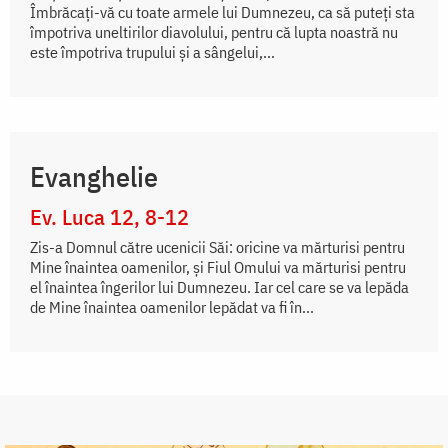
Îmbrăcați-vă cu toate armele lui Dumnezeu, ca să puteți sta
împotriva uneltirilor diavolului, pentru că lupta noastră nu
este împotriva trupului și a sângelui,...
Evanghelie
Ev. Luca 12, 8-12
Zis-a Domnul către ucenicii Săi: oricine va mărturisi pentru
Mine înaintea oamenilor, şi Fiul Omului va mărturisi pentru
el înaintea îngerilor lui Dumnezeu. Iar cel care se va lepăda
de Mine înaintea oamenilor lepădat va fi în...