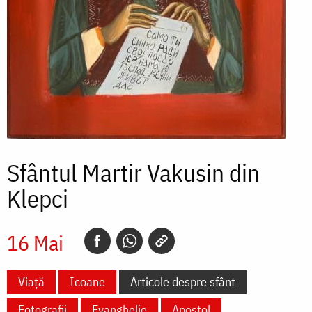
Sfântul Martir Vakusin din
Klepci
16 Mai
Viață
Icoane
Articole despre sfânt
Fotografii
Evanghelie
Apostol