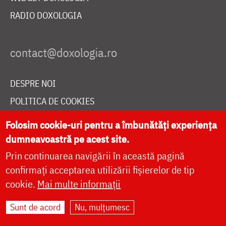
RADIO DOXOLOGIA
DESPRE NOI
POLITICA DE COOKIES
DONEAZĂ ONLINE PENTRU CATEDRALA NAȚIONALĂ
Folosim cookie-uri pentru a îmbunătăți experiența
dumneavoastră pe acest site.
Prin continuarea navigării în această pagină
LIVE
confirmați acceptarea utilizării fișierelor de tip
cookie.
Mai multe informații
Site dezvoltat de
DOXOLOGIA MEDIA
,
Sunt de acord
Nu, mulțumesc
Arhiepiscopia Iașilor | ©
doxologia.ro