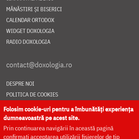
MĂNĂSTIRI ȘI BISERICI
CALENDAR ORTODOX
WIDGET DOXOLOGIA
RADIO DOXOLOGIA
DESPRE NOI
POLITICA DE COOKIES
DONEAZĂ ONLINE PENTRU CATEDRALA NAȚIONALĂ
Folosim cookie-uri pentru a îmbunătăți experiența
dumneavoastră pe acest site.
Prin continuarea navigării în această pagină
LIVE
confirmați acceptarea utilizării fișierelor de tip