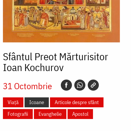
Sfântul Preot Mărturisitor
Ioan Kochurov
31 Octombrie
Viață
Icoane
Articole despre sfânt
Fotografii
Evanghelie
Apostol