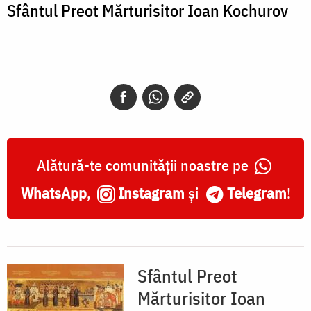
Kochurov
Sfântul Preot Mărturisitor Ioan Kochurov
Alătură-te comunității noastre pe
WhatsApp
,
Instagram
și
Telegram
!
Sfântul Preot
Mărturisitor Ioan