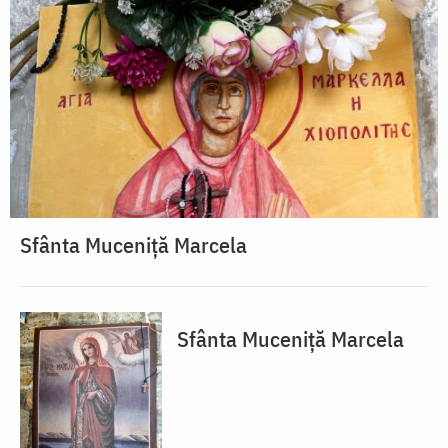
Sfânta Muceniță Marcela
Sfânta Muceniță Marcela