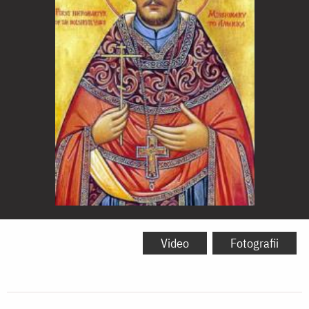
Sfântul
Preot
Video
Fotografii
Mărturisitor
Ioan