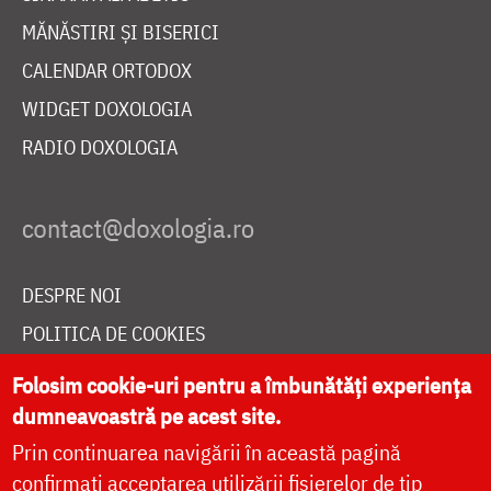
MĂNĂSTIRI ȘI BISERICI
CALENDAR ORTODOX
WIDGET DOXOLOGIA
RADIO DOXOLOGIA
DESPRE NOI
POLITICA DE COOKIES
DONEAZĂ ONLINE PENTRU CATEDRALA NAȚIONALĂ
Folosim cookie-uri pentru a îmbunătăți experiența
dumneavoastră pe acest site.
Prin continuarea navigării în această pagină
LIVE
confirmați acceptarea utilizării fișierelor de tip