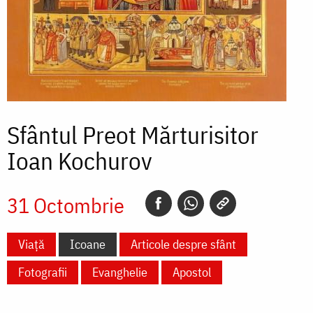
Sfântul Preot Mărturisitor
Ioan Kochurov
31 Octombrie
Viață
Icoane
Articole despre sfânt
Fotografii
Evanghelie
Apostol