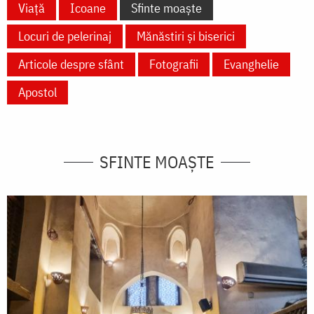
Viață
Icoane
Sfinte moaște
Locuri de pelerinaj
Mănăstiri și biserici
Articole despre sfânt
Fotografii
Evanghelie
Apostol
SFINTE MOAȘTE