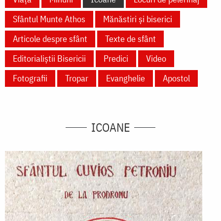
Sfântul Munte Athos
Mănăstiri și biserici
Articole despre sfânt
Texte de sfânt
Editorialiștii Bisericii
Predici
Video
Fotografii
Tropar
Evanghelie
Apostol
ICOANE