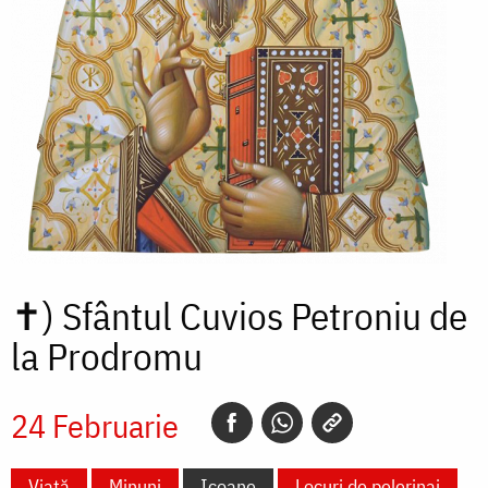
✝)
Sfântul Cuvios Petroniu de
la Prodromu
24 Februarie
Viață
Minuni
Icoane
Locuri de pelerinaj