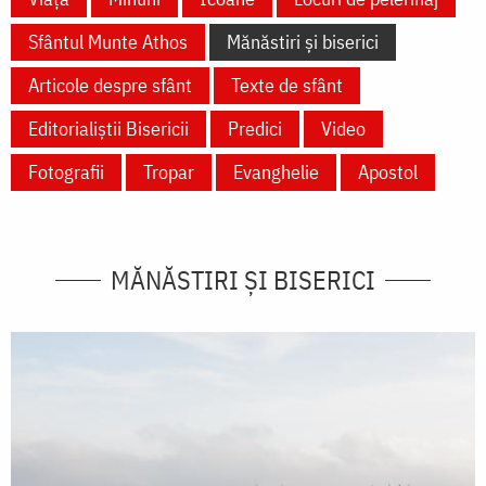
Sfântul Munte Athos
Mănăstiri și biserici
Articole despre sfânt
Texte de sfânt
Editorialiștii Bisericii
Predici
Video
Fotografii
Tropar
Evanghelie
Apostol
MĂNĂSTIRI ȘI BISERICI