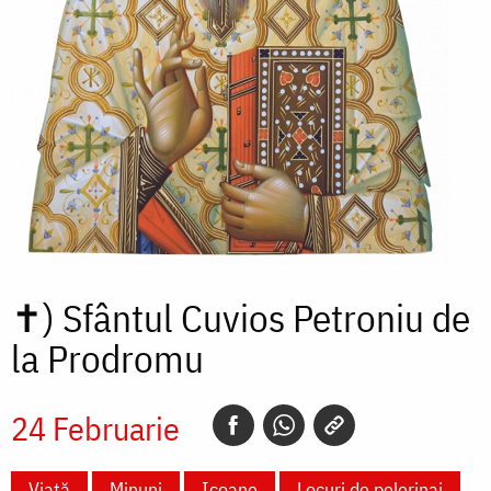
✝)
Sfântul Cuvios Petroniu de
la Prodromu
24 Februarie
Viață
Minuni
Icoane
Locuri de pelerinaj