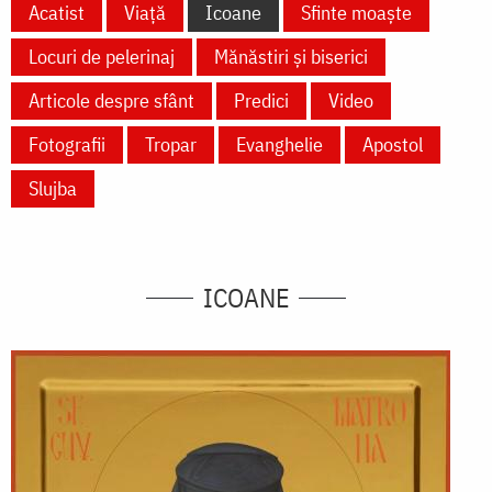
Acatist
Viață
Icoane
Sfinte moaște
Locuri de pelerinaj
Mănăstiri și biserici
Articole despre sfânt
Predici
Video
Fotografii
Tropar
Evanghelie
Apostol
Slujba
ICOANE