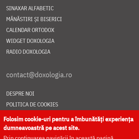
SINAXAR ALFABETIC
MĂNĂSTIRI ȘI BISERICI
CALENDAR ORTODOX
WIDGET DOXOLOGIA
RADIO DOXOLOGIA
DESPRE NOI
POLITICA DE COOKIES
DONEAZĂ ONLINE PENTRU CATEDRALA NAȚIONALĂ
Folosim cookie-uri pentru a îmbunătăți experiența
dumneavoastră pe acest site.
Prin continuarea navigării în această pagină
LIVE