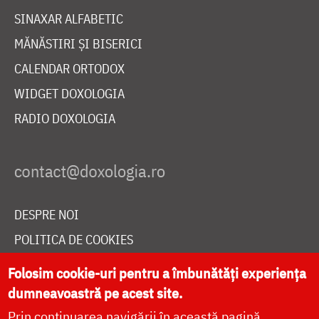
SINAXAR ALFABETIC
MĂNĂSTIRI ȘI BISERICI
CALENDAR ORTODOX
WIDGET DOXOLOGIA
RADIO DOXOLOGIA
DESPRE NOI
POLITICA DE COOKIES
DONEAZĂ ONLINE PENTRU CATEDRALA NAȚIONALĂ
Folosim cookie-uri pentru a îmbunătăți experiența
dumneavoastră pe acest site.
Prin continuarea navigării în această pagină
LIVE