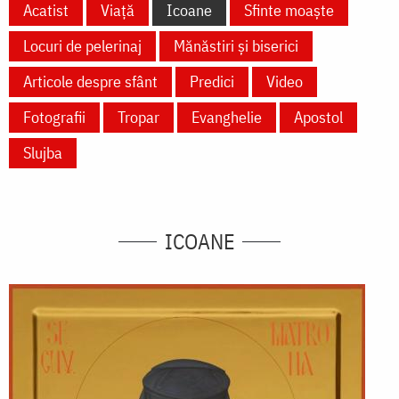
Acatist
Viață
Icoane
Sfinte moaște
Locuri de pelerinaj
Mănăstiri și biserici
Articole despre sfânt
Predici
Video
Fotografii
Tropar
Evanghelie
Apostol
Slujba
ICOANE