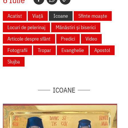
Acatist
Viață
Icoane
Sfinte moaște
Locuri de pelerinaj
Mănăstiri și biserici
Articole despre sfânt
Predici
Video
Fotografii
Tropar
Evanghelie
Apostol
Slujba
ICOANE