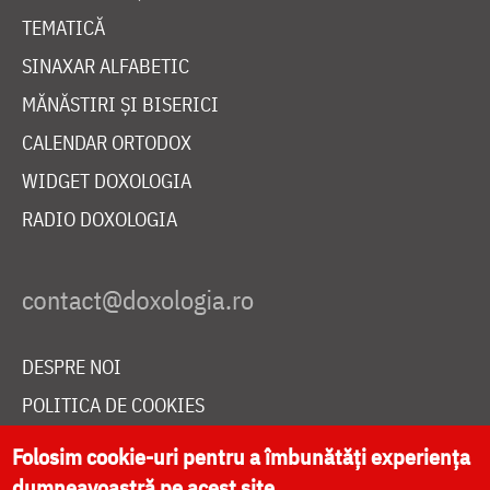
TEMATICĂ
SINAXAR ALFABETIC
MĂNĂSTIRI ȘI BISERICI
CALENDAR ORTODOX
WIDGET DOXOLOGIA
RADIO DOXOLOGIA
DESPRE NOI
POLITICA DE COOKIES
DONEAZĂ ONLINE PENTRU CATEDRALA NAȚIONALĂ
Folosim cookie-uri pentru a îmbunătăți experiența
dumneavoastră pe acest site.