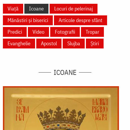
Viață
Icoane
Locuri de pelerinaj
Mănăstiri și biserici
Articole despre sfânt
Predici
Video
Fotografii
Tropar
Evanghelie
Apostol
Slujba
Știri
ICOANE