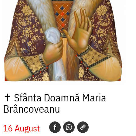
✝
Sfânta Doamnă Maria
Brâncoveanu
16 August