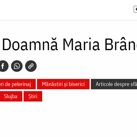
a Doamnă Maria Brâ
ri de pelerinaj
Mănăstiri și biserici
Articole despre sf
Slujba
Știri