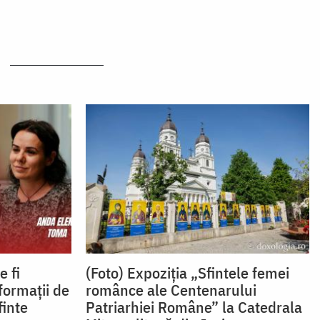
e fi
(Foto) Expoziția „Sfintele femei
formații de
românce ale Centenarului
finte
Patriarhiei Române” la Catedrala