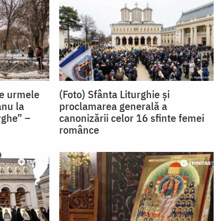
pe urmele
(Foto) Sfânta Liturghie și
anu la
proclamarea generală a
rghe” –
canonizării celor 16 sfinte femei
românce