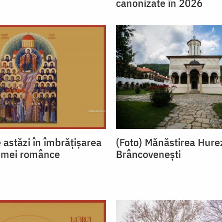
canonizate în 2026
astăzi în îmbrățișarea
(Foto) Mănăstirea Hurezi
femei românce
Brâncovenești