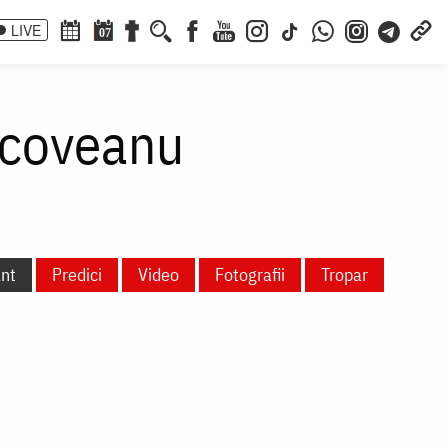
LIVE
07
ncoveanu
ânt
Predici
Video
Fotografii
Tropar