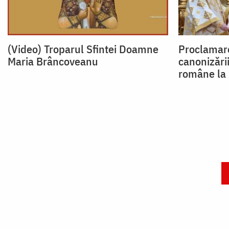
(Video) Troparul Sfintei Doamne
Proclamar
Maria Brâncoveanu
canonizării
române la 
Paginare