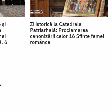
 și
Zi istorică la Catedrala
a
Patriarhală: Proclamarea
mei
canonizării celor 16 Sfinte femei
ă, 6
românce
»