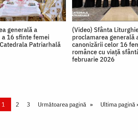
ea generală a
(Video) Sfânta Liturghie
 a 16 sfinte femei
proclamarea generală 
Catedrala Patriarhală
canonizării celor 16 fe
românce cu viață sfânt
februarie 2026
Current page
1
Page
2
Page
3
Next page
Următoarea pagină
Last page
Ultima pagină 