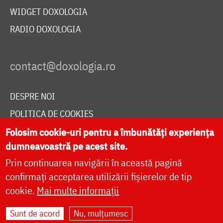
WIDGET DOXOLOGIA
RADIO DOXOLOGIA
DESPRE NOI
POLITICA DE COOKIES
DONEAZĂ ONLINE PENTRU CATEDRALA NAȚIONALĂ
Folosim cookie-uri pentru a îmbunătăți experiența
dumneavoastră pe acest site.
Prin continuarea navigării în această pagină
LIVE
confirmați acceptarea utilizării fișierelor de tip
cookie.
Mai multe informații
Sunt de acord
Nu, mulțumesc
Site dezvoltat de
DOXOLOGIA MEDIA
,