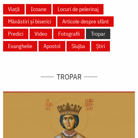
Viață
Icoane
Locuri de pelerinaj
Mănăstiri și biserici
Articole despre sfânt
Predici
Video
Fotografii
Tropar
Evanghelie
Apostol
Slujba
Știri
TROPAR