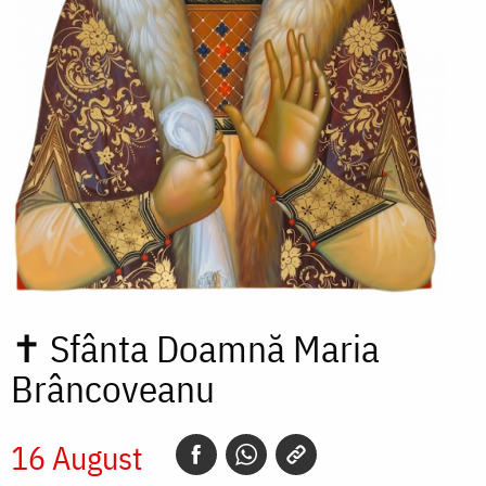
✝
Sfânta Doamnă Maria
Brâncoveanu
16 August