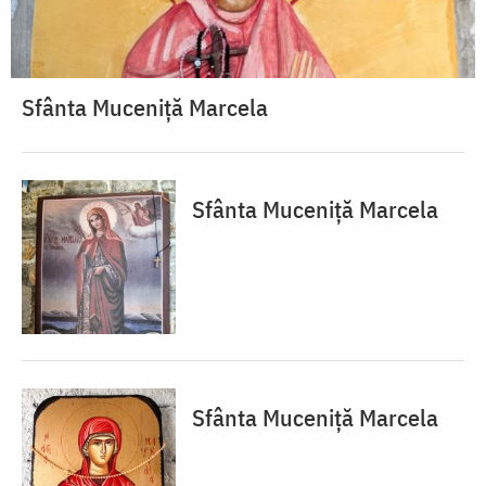
Sfânta Muceniță Marcela
Sfânta Muceniță Marcela
Sfânta Muceniță Marcela