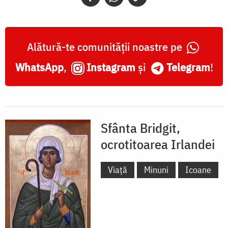
Alătură-te comunității noastre pe
WhatsApp
,
Instagram
și
Telegram
!
Sfânta Bridgit,
ocrotitoarea Irlandei
Viață
Minuni
Icoane