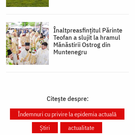
Înaltpreasfințitul Părinte
Teofan a slujit la hramul
Mănăstirii Ostrog din
Muntenegru
Citește despre:
Îndemnuri cu privire la epidemia actuală
Știri
actualitate