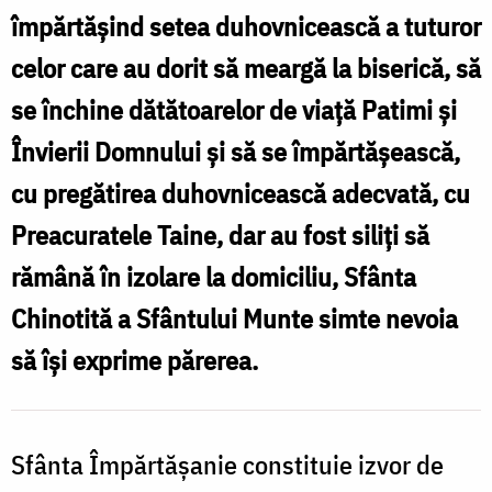
Kareia
împărtășind setea duhovnicească a tuturor
(Foto:
celor care au dorit să meargă la biserică, să
pr.
se închine dătătoarelor de viață Patimi și
Silviu
Învierii Domnului și să se împărtășească,
Cluci)
cu pregătirea duhovnicească adecvată, cu
Preacuratele Taine, dar au fost siliți să
rămână în izolare la domiciliu, Sfânta
Chinotită a Sfântului Munte simte nevoia
să își exprime părerea.
Sfânta Împărtășanie constituie izvor de