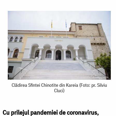
Clădirea
Clădirea Sfintei Chinotite din Kareia (Foto: pr. Silviu
Cluci)
Sfintei
Chinotite
din
Cu prilejul pandemiei de coronavirus,