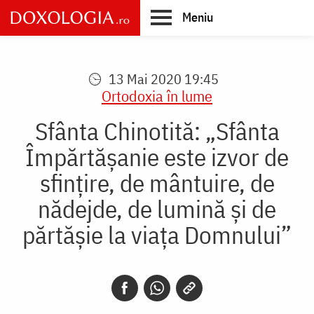
Skip
Meniu
to
main
Main
content
navigation
13 Mai 2020 19:45
Ortodoxia în lume
Sfânta Chinotită: „Sfânta
Împărtășanie este izvor de
sfințire, de mântuire, de
nădejde, de lumină și de
părtășie la viața Domnului”