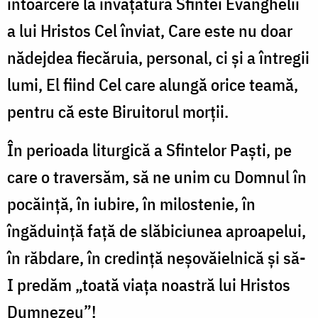
întoarcere la învățătura Sfintei Evanghelii
a lui Hristos Cel înviat, Care este nu doar
nădejdea fiecăruia, personal, ci și a întregii
lumi, El fiind Cel care alungă orice teamă,
pentru că este Biruitorul morții.
În perioada liturgică a Sfintelor Paști, pe
care o traversăm, să ne unim cu Domnul în
pocăință, în iubire, în milostenie, în
îngăduință față de slăbiciunea aproapelui,
în răbdare, în credință neşovăielnică și să-
I predăm „toată viața noastră lui Hristos
Dumnezeu”!