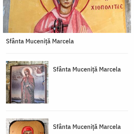
Sfânta Muceniță Marcela
Sfânta Muceniță Marcela
Sfânta Muceniță Marcela