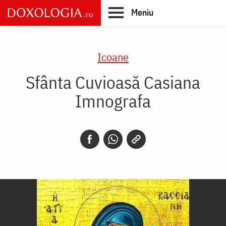
Skip
Meniu
to
main
Main
content
navigation
Icoane
Sfânta Cuvioasă Casiana
Imnografa