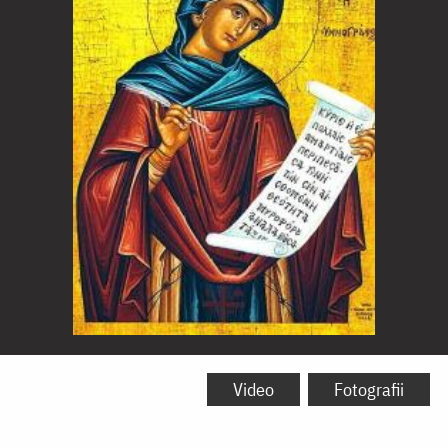
Sfânta
Cuvioasă
Video
Fotografii
Casiana