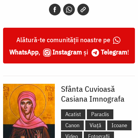
Imnografa
Alătură-te comunității noastre pe
WhatsApp
,
Instagram
și
Telegram
!
Sfânta Cuvioasă
Casiana Imnografa
Acatist
Paraclis
Canon
Viață
Icoane
Video
Fotografii