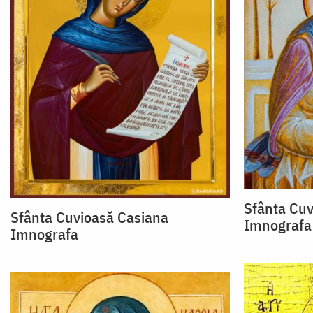
Sfânta Cuv
Sfânta Cuvioasă Casiana
Imnografa
Imnografa