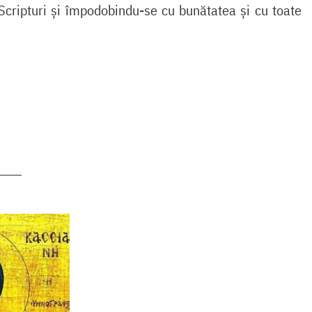
Scripturi și împodobindu-se cu bunătatea și cu toate