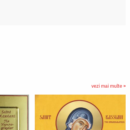
vezi mai multe »