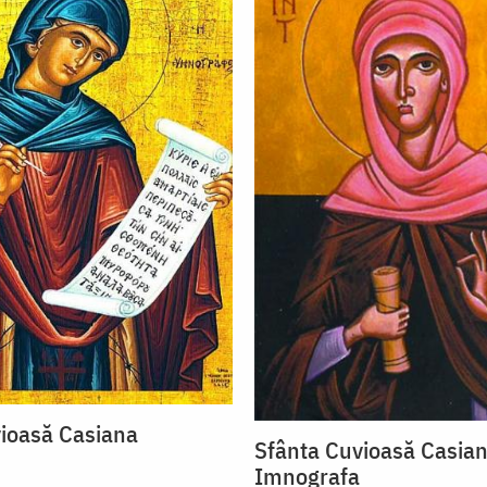
ioasă Casiana
Sfânta Cuvioasă Casia
Imnografa