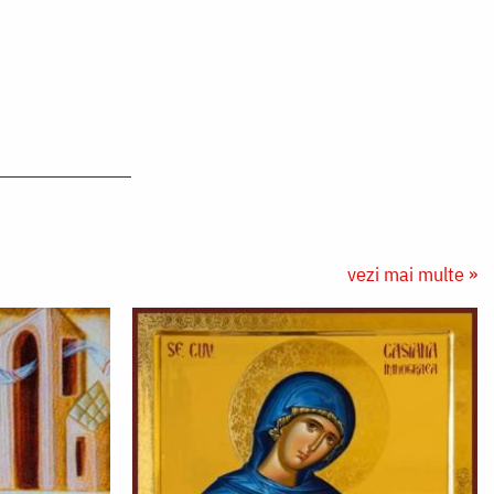
vezi mai multe »