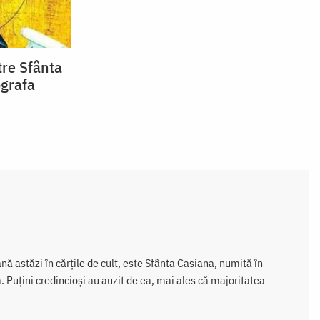
re Sfânta
grafa
ă astăzi în cărţile de cult, este Sfânta Casiana, numită în
a. Puţini credincioşi au auzit de ea, mai ales că majoritatea