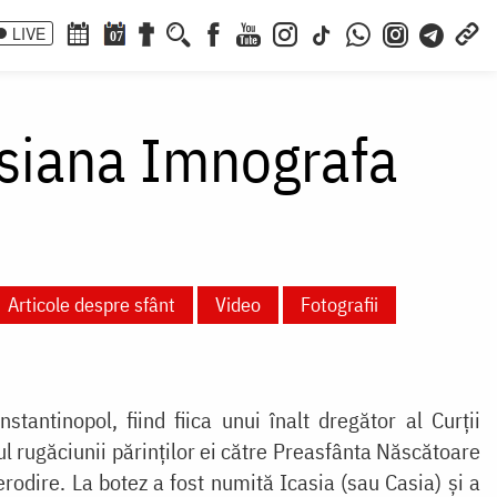
LIVE
07
siana Imnografa
Articole despre sfânt
Video
Fotografii
antinopol, fiind fiica unui înalt dregător al Curții
ul rugăciunii părinților ei către Preasfânta Născătoare
odire. La botez a fost numită Icasia (sau Casia) și a