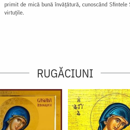
primit de mică bună învățătură, cunoscând Sfintele 
virtuțile.
RUGĂCIUNI