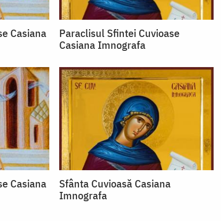
ase Casiana
Paraclisul Sfintei Cuvioase
Casiana Imnografa
ase Casiana
Sfânta Cuvioasă Casiana
Imnografa