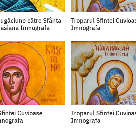
ugăciune către Sfânta
Troparul Sfintei Cuvio
Casiana Imnografa
Imnografa
fintei Cuvioase
Troparul Sfintei Cuvio
mnografa
Imnografa