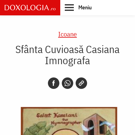
Skip
Meniu
to
main
Main
content
navigation
Icoane
Sfânta Cuvioasă Casiana
Imnografa