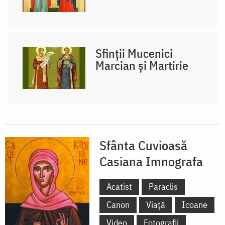
Sfinții Mucenici
Marcian și Martirie
Sfânta Cuvioasă
Casiana Imnografa
Acatist
Paraclis
Canon
Viață
Icoane
Video
Fotografii