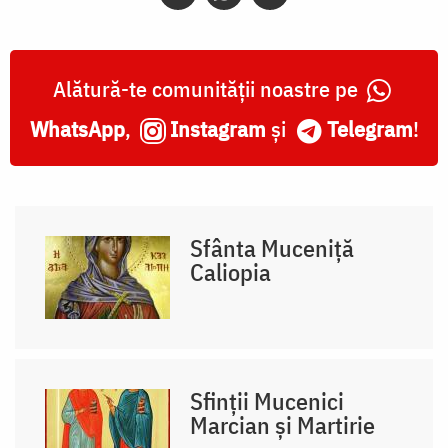
Imnografa
Alătură-te comunității noastre pe
WhatsApp
,
Instagram
și
Telegram
!
Sfânta Muceniţă
Caliopia
Sfinții Mucenici
Marcian și Martirie