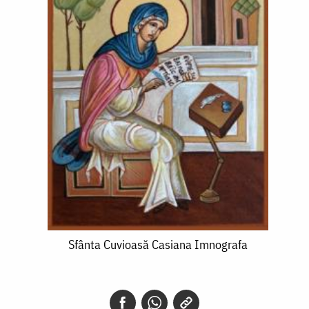
Sfânta
Sfânta Cuvioasă Casiana Imnografa
Cuvioasă
Casiana