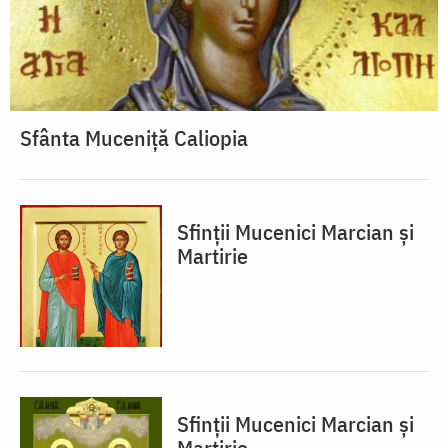
Sfânta Muceniţă Caliopia
Sfinții Mucenici Marcian și
Martirie
Sfinții Mucenici Marcian și
Martirie