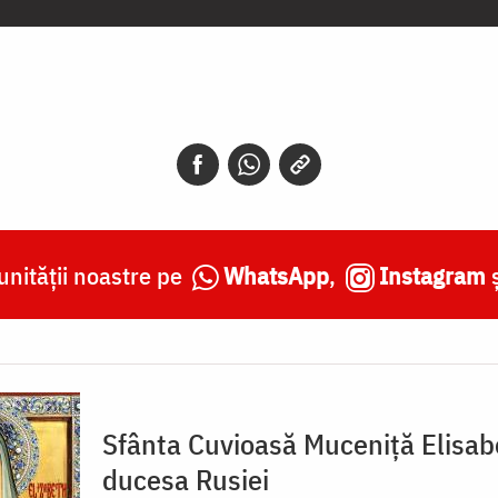
nității noastre pe
WhatsApp
,
Instagram
Sfânta Cuvioasă Muceniță Elisab
ducesa Rusiei