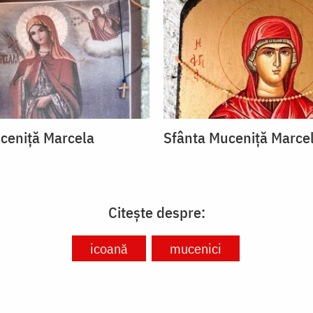
ceniță Marcela
Sfânta Muceniță Marce
Citește despre:
icoană
mucenici