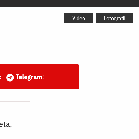
Video
Fotografii
și
Telegram
!
eta,