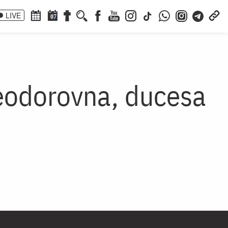
LIVE
07
Feodorovna, ducesa