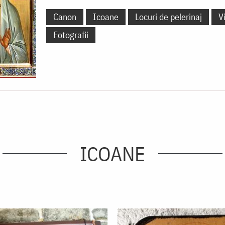
Canon
Icoane
Locuri de pelerinaj
V
Fotografii
ICOANE