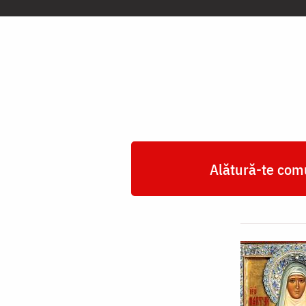
Cuvioasă
Muceniță
Elisabeta
Feodorovna,
ducesa
Rusiei
Alătură-te comu