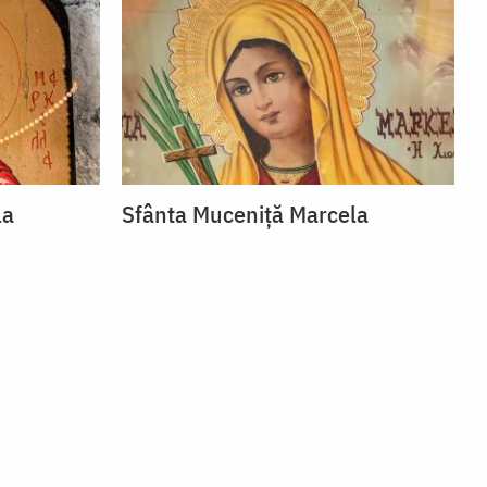
la
Sfânta Muceniță Marcela